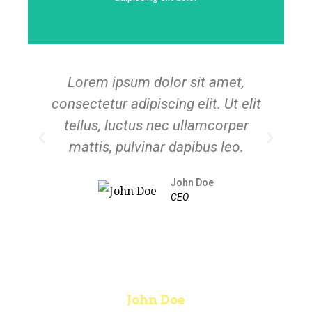
Lorem ipsum dolor sit amet,
This is the heading
consectetur adipiscing elit. Ut elit
co
Lorem ipsum dolor sit amet consectetur
tellus, luctus nec ullamcorper
adipiscing elit dolor
mattis, pulvinar dapibus leo.
CLICK HERE
John Doe
CEO
John Doe