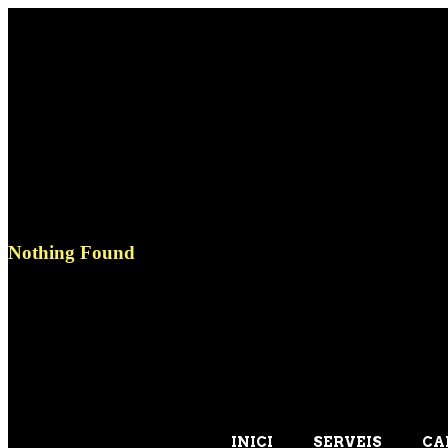
Blog
Circo La Cayapa
>
Blog
It seems we can’t find what you’re looking for. Perhaps searching can
Nothing Found
Search
REGISTRA'T A LA NOSTRA
NEWSLETTER
Sigues dels primers 
CIRC LA CAYAPA
INICI
SERVEIS
CA