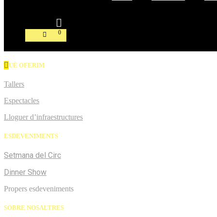
Contacte
Espai PRO
0
Compra les entrades
QUÈ OFERIM
Tallers
Espectacles
Lloguer d’infraestructures
ESDEVENIMENTS
Setmana del Circ
Dinner Show
Propers esdeveniments
SOBRE NOSALTRES