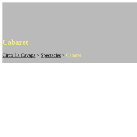
Cabaret
Circo La Cayapa
>
Spectacles
>
Cabaret