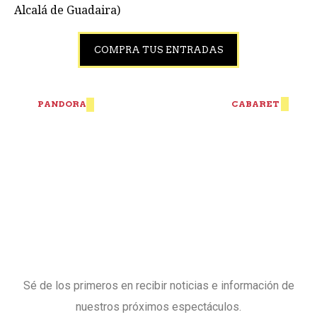
Alcalá de Guadaira)
COMPRA TUS ENTRADAS
N
PANDORA
CABARET
a
v
e
g
a
Sé de los primeros en recibir noticias e información de
nuestros próximos espectáculos.